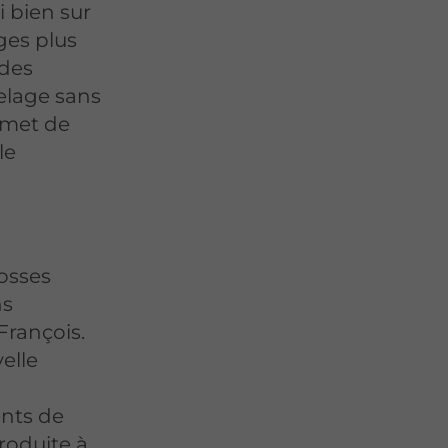
i bien sur
ges plus
odes
elage sans
rmet de
le
osses
ns
François.
elle
nts de
roduite à