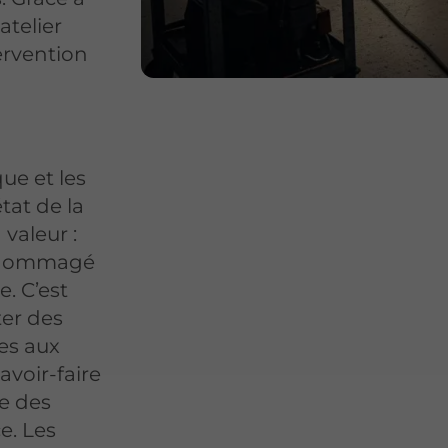
atelier
ervention
ue et les
tat de la
 valeur :
endommagé
e. C’est
er des
res aux
avoir-faire
se des
e. Les