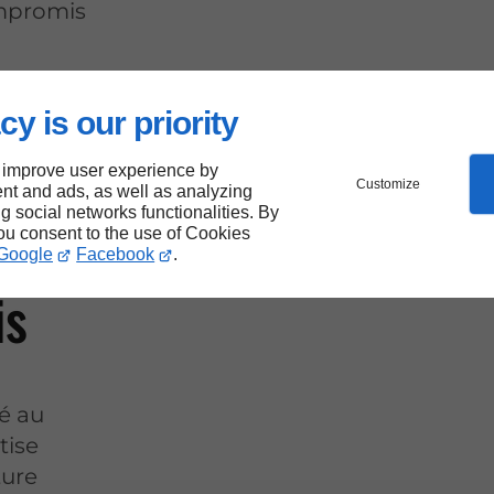
ompromis
cy is our priority
ences
 improve user experience by
Customize
nt and ads, as well as analyzing
ng social networks functionalities. By
you consent to the use of Cookies
Google
Facebook
.
is
é au
tise
ture