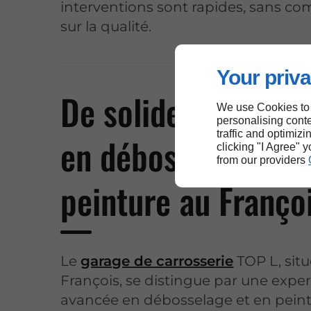
interventions sont rapides, sans c
sur la qualité.
Your priva
De solides compét
We use Cookies to
personalising conte
traffic and optimizi
en débosselage et
clicking "I Agree" 
from our providers
peinture au Franço
Le
garage de carrosserie
TOP L, situ
François, se distingue par une exper
avancée en débosselage et en pein