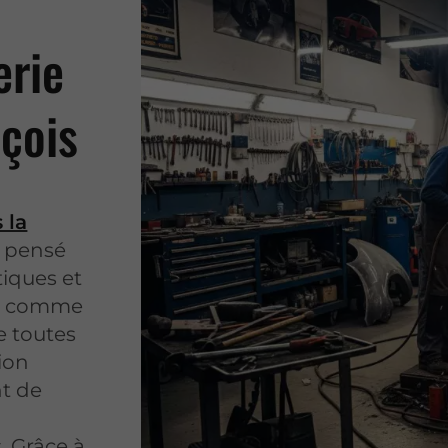
erie
çois
 la
, pensé
iques et
es comme
e toutes
tion
t de
. Grâce à