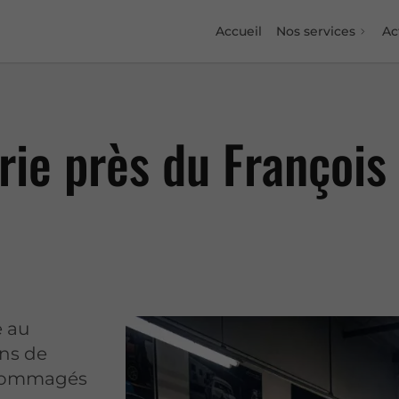
Accueil
Nos services
Ac
rie près du François
e au
ons de
endommagés