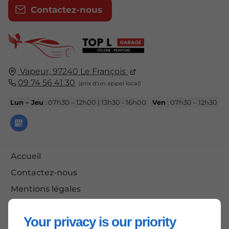
Contactez-nous
Vapeur,
97240
Le François
09 74 56 41 30
Lun – Jeu
: 07h30 – 12h00 | 13h30 - 16h00
Ven
: 07h30 – 12h30
Accueil
Contactez-nous
Mentions légales
Plan du site
Your privacy is our priority